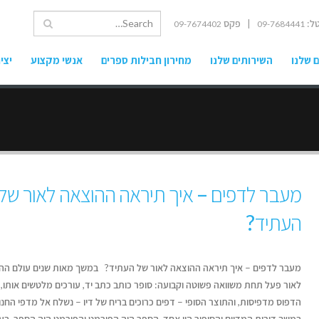
ל:
| פקס
09-7674402
09-7684441
 שלנו
השירותים שלנו
מחירון חבילות ספרים
אנשי מקצוע
יצי
מעבר לדפים – איך תיראה ההוצאה לאור של
העתיד?
מעבר לדפים – איך תיראה ההוצאה לאור של העתיד? במשך מאות שנים עולם הה
לאור פעל תחת משוואה פשוטה וקבועה: סופר כותב כתב יד, עורכים מלטשים אותו, 
הדפוס מדפיסות, והתוצר הסופי – דפים כרוכים בריח של דיו – נשלח אל מדפי החנוי
במשך דורות המדיום והסיפור היו אחד. הספר היה הפורמט והפורמט היה הספר. בע