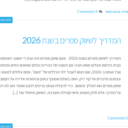
ודיו
,
שבוע הספר
0 Comments
 שלכם
לפרטים נ
המדריך לשיווק ספרים בשנת 2026
, מחבר
איך לשמור על קול אותנטי
דן טימור על הספר שהפך ל
וש"
כשמשתמשים בבינה מלאכותית
ליצירת זוגיות מאושרת
המדריך לשיווק ספרים בשנת 2026 פעם שיווק ספרים היה עניין די פשוט: כשה
יוני 16, 2026
יולי 14, 2026
מבית הדפוס מעלים פוסט חגיגי עם תמונה של הכריכה וכולם מוחאים כפיים ומזמיני
אבל אנחנו ב-2026, ואם תנסו לעבוד לפי הכללים של "פעם", אתם עלולים למצוא
איך לשווק את הספר שלכם בעידן
מעבר לדפים – איך תיראה
עצמכם מדברים אל קיר ריק. היום, בעולם שמוצף בתוכן ובתחרות אדירה על הקשב 
ה-AI
לאור של העתיד?
שיווק ספרים הוא תהליך ממושך. כדי להצליח אנחנו צריכים להבין שספר הוא לא רק
יוני 16, 2026
יולי 12, 2026
על המדף, אלא חלק ממותג אישי וקהילה מעורבת. השיווק מתחיל עוד [...]
ריאיון עם בועז דרורי, מחבר הספר
איך עידן הבינוניות מייצר ה
"רווק, נשוי, גרוש"
גדולה לקולות ייחודיים
יוני 16, 2026
יולי 12, 2026
0 Comments
לפרטים נ