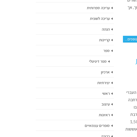
ך, אך
עריכה ספרותית
עריכה לשונית
הגהה
וספים...
קריינות
ספר
ת
ספר דיגיטלי
ארכיון
יצירתיות
ר העברי
ראשי
 המספק תמונה רחבה
עיצוב
ו
רבת
ראיונות
אור בישראל 7,029 ספרים מודפסים, לצד יותר מ־1,500
סופרים עצמאיים
ל המשך ההתאוששות
כריכה