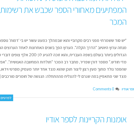
המפתיעים מאחורי הספר שכבש את רשימות 
המכר
"יש סוד ששמרתי מפני רבים מקרוביי והוא שבמהלך כמעט עשור יש בי 'דמות' נוספת
מנחה ערוץ היוטיוב "הדרך הקלה". הערוץ הפך בשנים האחרונות לאחד הערוצים החי
הגדולים ביותר בעולם בשפה העברית, והוא זוכה להגיע לכ-200 אלף
מדי חודש." מספר דורן שפריר, מחבר רב המכר "תולדות המחשבה האנושית". "אפ
שהספר נולד מתוך מעין רצון ליצור תוכן שהוא מצד אחד יותר מעמיק מסרטי וידאו,
מצד שני מתאפיין במה שגרם לי להצליח מההתחלה: הנגשה של חומרים מורכבים [..
פר אודיו
0 Comments
לפרטים נ
אומנות הקריינות לספר אודיו