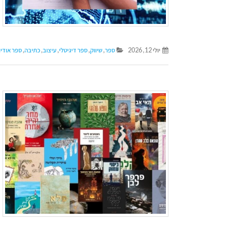
יולי 12, 2026
ספר
,
שיווק
,
ספר דיגיטלי
,
עיצוב
,
כתיבה
,
ספר אודיו
דן טימור על הספר שהפך
איך לשמור על קול א
לשיטה ליצירת זוגיות מאושרת
כשמשתמשים בבינה
מלאכותית
יולי 14, 2026
יוני 16, 2026