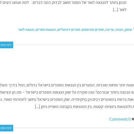
הנכון ביותר להוצאה לאור של הספר חשוב לבדוק כמה דברים: למה אנחנו רוצים ל
לאור [...]
שיווק
,
הגהה
,
עריכה
,
ספרים מודפסים
,
ספרים דיגיטליים
,
הוצאות ספרים
,
הוצאה לאור
לפרטים נ
טנות יותר ופחות מוכרות. הפערים בין הוצאות הספרים בישראל גדולים, החל בדרך פעול
 הנכונה ביותר עבורכם? הנה סקירה על שוק הוצאות הספרים בישראל – מה הן מציעות
אות ברשת במאמרים רבים וכן בויקיפדיה. שוק הספרים בישראל נחשב לתחרותי מאוד. ני
וצאות בינוניות-קטנות. בין ההוצאות בקבוצה השנייה ניתן [...]
ותנטי
0 Comments
לפרטים נ