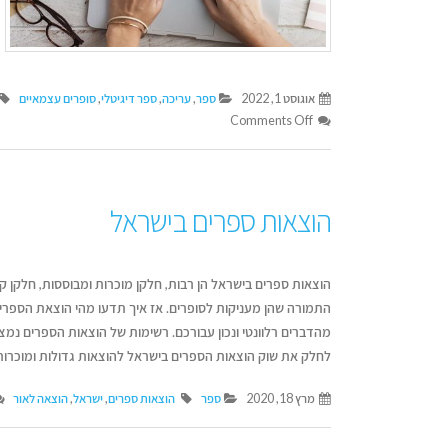
אוגוסט 1, 2022
ספר
,
עריכה
,
ספר דיגיטלי
,
סופרים עצמאיים
Comments Off
הוצאות ספרים בישראל
הוצאות ספרים בישראל הן רבות, חלקן מוכרות ומבוססות, חלקן ק
התמורה שהן מעניקות לסופרים. אז איך תדעו מהי הוצאת הספרים
מהדברים רלוונטי ונכון עבורכם. רשימות של הוצאות הספרים נמצ
לחלק את שוק הוצאות הספרים בישראל להוצאות גדולות ומוכרות ולה
דן טימור על הספר שהפך
איך לשמור על קול א
לשיטה ליצירת זוגיות מאושרת
כשמשתמשים בבינה
מרץ 18, 2020
ספר
הוצאות ספרים
,
ישראל
,
הוצאה לאור
מלאכותית
יולי 14, 2026
יוני 16, 2026