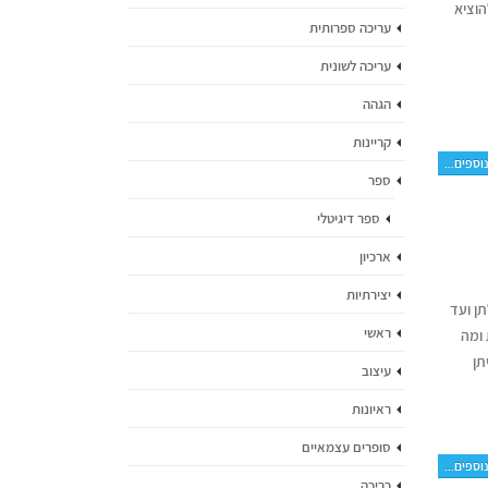
הוציא
עריכה ספרותית
עריכה לשונית
הגהה
קריינות
וספים...
ספר
ספר דיגיטלי
ארכיון
יצירתיות
תן ועד
ראשי
 ומה
תן
עיצוב
ראיונות
סופרים עצמאיים
וספים...
כריכה