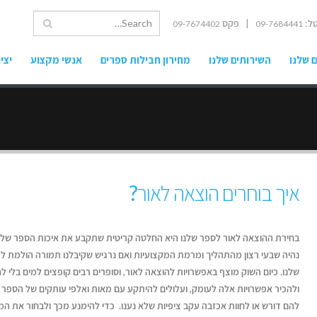
ל:
| פקס
09-7674402
09-7684441
 שלנו
השירותים שלנו
מחירון חבילות ספרים
אנשי מקצוע
יצי
איך בוחרים הוצאה לאור?
בחירת ההוצאה לאור לספר שלנו היא החלטה קריטית שתקבע את איכות הספר שלנו
נהיה שבעי רצון מהתהליך ומרמת המקצועיות ואם נרגיש שקיבלנו תמורה הולמת 
שלנו. כיום השוק מוצף באפשרויות להוצאה לאור, וסופרים רבים קופצים למים בלי לה
ולהכיר אפשרויות אלה לעומק, ועלולים להיתקע עם מאות ואלפי עותקים של הספר 
להם דורש או לחוות אכזבה עקב ציפיות שלא נענו. כדי להימנע מכך ולבחור את המ