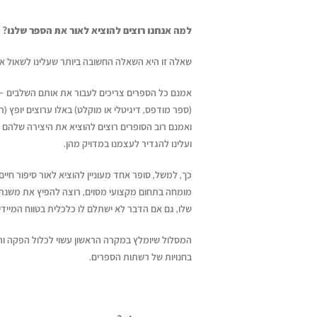
מעבר לדפים – איך תיראה
למה אנחנו רוצים להוציא לאור את הספר שלנו?
ההוצאה לאור של העתיד?
איך לשווק את הספר
בעידן ה-AI
יולי 12, 2026
שאלה זו היא השאלה החשובה ביותר שעלינו לשאול את 
יוני 16, 2026
איך עידן הבינוניות מייצר
אמנם כל הספרים צריכים לעבור את אותם השלבים – 
הזדמנות גדולה לקולות
ריאיון עם בועז דרורי
(ספר מודפס, דיגיטלי או מוקלט) באלו ערוצים יופץ (ר
דן טימור על הספר שהפך לשיטה
ייחודיים
הספר "רווק, נשוי, גר
ואמנם רוב הסופרים רוצים להוציא את היצירה שלהם 
ליצירת זוגיות מאושרת
יולי 12, 2026
יוני 16, 2026
ועלינו להגדיר לעצמנו במדויק מהן.
יולי 14, 2026
כך, למשל, סופר אחד מעוניין להוציא לאור סיפור ח
מעבר לדפים – איך תיראה ההוצאה
מומחה בתחום מקצועי מסוים, רוצה להפיץ את משנתו
לאור של העתיד?
שלו, גם אם הדבר לא ישתלם לו כלכלית בטווח המיידי.
יולי 12, 2026
המסלול שיומלץ במקרה הראשון עשוי לכלול הפקה וה
איך עידן הבינוניות מייצר הזדמנות
בחנויות של רשתות הספרים.
גדולה לקולות ייחודיים
יולי 12, 2026