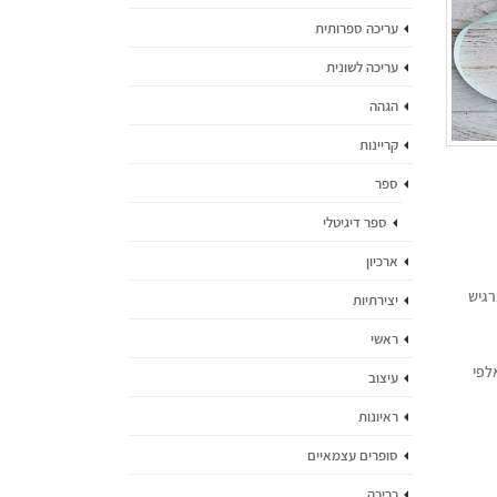
עריכה ספרותית
עריכה לשונית
הגהה
קריינות
ספר
ספר דיגיטלי
ל
ארכיון
ך
רגיש
חרים
יצירתיות
צאה
ראשי
ור?
לפי
עיצוב
ראיונות
סופרים עצמאיים
כריכה