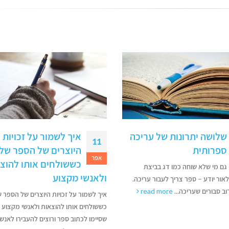
איך לשמור על זכויות
איך כותבים תקציר ל
29
היוצרים של הספר שלנו
לפי סקר שערכנו גילינו שהגורם
דצמ
כששולחים אותו להוצאות
המשפיע ביותר על קוראים בבוא
 מקצוע
להחליט איזה ספר לרכוש הוא הטקסט שב
הכריכה. על...
read more
ר על זכויות היוצרים של הספר שלנו
 אותו להוצאות ולאנשי מקצוע כותבים
כתוב ספר ורוצים להעבירו לאנשי