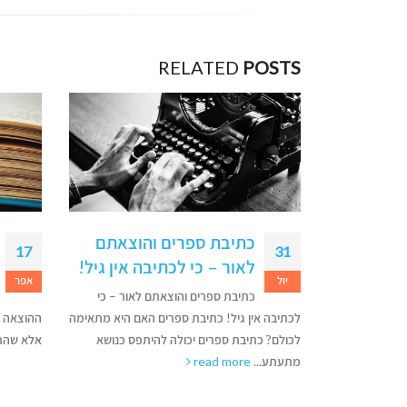
RELATED
POSTS
הוצאתם
שלושה יתרונות של עריכה
11
17
 אין גיל!
ספרותית
אפר
אפר
לאור – כי
גם מי שלא שוחה כמו דג בביצת
ולאנשי
האם היא מתאימה
ההוצאה לאור יודע – ספר צריך לעבור עריכה.
תפס כנושא
אלא שהרוב סבורים שעריכה...
read more
איך לשמו
כששולחים
שסיימו ל