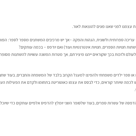
 שלכם
עצמנו לפני שאנו פונים להוצאות לאור.
עריכה ספרותית ולשונית, הגהות והפקה –אך יש מרכיבים המשתנים מספר לספר: הפו
, מחבר
שתות חנויות הספרים, חנויות אינטרנטיות ועוד) ואם יודפס – בכמה עותקים?
איך לשמור על קול אותנטי
דן טימור על הספר שהפך ל
וש"
לעולם ולזכות בכך שקוראים ייהנו מיצירתם, אך מטרות המשנה עשויות להשתנות מסופר
כשמשתמשים בבינה מלאכותית
ליצירת זוגיות מאושרת
יוני 16, 2026
יולי 14, 2026
יים או ספר ילדים משפחתי ולהפיצו למעגל הקרוב בלבד של המשפחה והחברים, בעוד שחב
איך לשווק את הספר שלכם בעידן
מעבר לדפים – איך תיראה
 לכמה שיותר קוראים, כדי לבסס את עצמו כאוטוריטה בתחומו ולקדם את הפעילות הע
ה-AI
לאור של העתיד?
יוני 16, 2026
יולי 12, 2026
דפסה של עשרות ספרים, בעוד שלסופר השני יומלץ להדפיס אלפיים עותקים כדי שיוכל
ריאיון עם בועז דרורי, מחבר הספר
איך עידן הבינוניות מייצר ה
"רווק, נשוי, גרוש"
גדולה לקולות ייחודיים
יוני 16, 2026
יולי 12, 2026