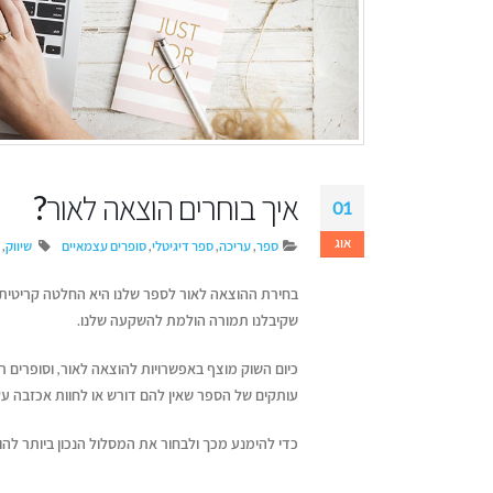
איך בוחרים הוצאה לאור?
01
אוג
ספר
,
עריכה
,
ספר דיגיטלי
,
סופרים עצמאיים
שיווק
,
בחירת ההוצאה לאור לספר שלנו היא החלטה קריטית 
שקיבלנו תמורה הולמת להשקעה שלנו.
כיום השוק מוצף באפשרויות להוצאה לאור, וסופרים ר
עותקים של הספר שאין להם דורש או לחוות אכזבה עק
דן טימור על הספר שהפך
איך לשמור על קול א
לשיטה ליצירת זוגיות מאושרת
כשמשתמשים בבינה
כדי להימנע מכך ולבחור את המסלול הנכון ביותר לה
מלאכותית
יולי 14, 2026
יוני 16, 2026