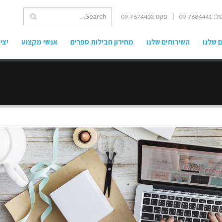
ל:
| פקס
09-7674402
09-7684441
 שלנו
השירותים שלנו
מחירון חבילות ספרים
אנשי מקצוע
יצי