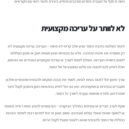
גישה זו תקל על העברת מסרים מורכבים ותסייע ביצירת חיבור רגשי עם הקוראים.
לא לוותר על עריכה מקצועית
לאחר השלמת כתיבת הספר מגיע שלב קריטי לא פחות – העריכה. עריכה מקצועית לא
רק משפרת את איכות הכתיבה, אלא גם מבטיחה שאין טעויות תוכן או סגנון העלולות
לפגום בחוויית הקריאה. מומלץ לפנות לעורך או עורכת מקצועיים המכירים את התחום,
ויוכלו לסייע לכם למצות את מלוא הפוטנציאל של הספר.
עורך מיומן יכול לזהות בעיות לוגיות, לשפר את מבנה הטקסט ולהבטיח שהמסרים שלכם
מועברים בבהירות ובאפקטיביות. הוא גם יכול לסייע בהתאמת הטון והסגנון לקהל היעד
שהגדרתם, ולוודא שהשפה עקבית לאורך כל הספר.
שקלו לערב חברים או עמיתים בתהליך הביקורת – הם עשויים להציע זוויות ראייה נוספות
או לחשוף סוגיות שאולי נעלמו מעיניכם. משוב מגוון זה יכול לתרום רבות לשיפור האיכות
הכוללת של הספר ולהבטיח שהוא רלוונטי ומועיל לקהל הרחב.