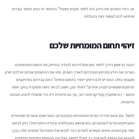
יולי 12, 2026
יוני 16, 2026
אך כיצד הופכים את הידע הזה לספר מעניין ומועיל? במאמר זה נציע מספר צעדים
שיסייעו לכם לעשות זאת בהצלחה.
איך עידן הבינוניות מייצר
ריאיון עם בועז דרורי,
הזדמנות גדולה לקולות ייחודיים
הספר "רווק, נשוי, גרו
יולי 12, 2026
יוני 16, 2026
זיהוי תחום המומחיות שלכם
הצעד הראשון בדרך לספר עיון מוצלח הוא להגדיר במדויק את תחום התמחותכם.
העריכו את הידע והניסיון שצברתם לאורך השנים, וזהו את התחומים שבהם יש לכם יתרון
מקצועי בולט. האם יש לכם ניסיון ייחודי בתחום מסוים? האם עבדתם בפרויקטים
מרתקים שעשויים לעניין אחרים? לאחר מכן, חשוב לבחור נישה ממוקדת בתוך אותו
תחום – כזו שתעניין קהל קוראים רחב, אך גם מיוחדת דיה כדי שתוכלו להציע תובנות
חדשניות.
למשל, אם אתם מדריכי הורים המתמחים במתבגרים, האם ישנם אתגרים ספציפיים
המעסיקים הורים למתבגרים, כמו שימוש בטכנולוגיה ובמדיה החברתית? ניתן לכתוב
ספר עיון המציע טיפים מעשיים להורים כיצד לקיים שיח פתוח על נושאים אלה, ובכך
להנגיש את הנושא לקוראים. כך תוכלו למשוך קהל יעד המחפש פתרונות פרקטיים