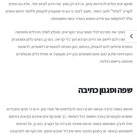
שהקוראים יכולים להזדהות עימן. זה לא רק הופך את הידע לנגיש יותר, אלא גם מסייע
לקורא "לצלול" לתוך הספר. חשוב לזכור כי גם מי שמעוניין להעמיק וללמוד תחום מסוים
עלול להתקשות עם מידע המוגש בצורה יבשה ומשעממת.
כדי להפוך את ספרכם לכלי מעשי עבור הקוראים, מומלץ לשלב תרגילים ומשימות
שיאפשרו להם ליישם את הידע הנרכש תוך כדי קריאה. כמו כן, הציעו כלים ומשאבים
נוספים שיסייעו להם להעמיק בתחום, כגון הפניות למאמרים רלוונטיים, לרשתות
החברתיות שלכם (אם אתם משתפים בהן ידע מקצועי) או אפילו כלים טכנולוגיים
שיתמכו ביישום הנלמד.
שפה וסגנון כתיבה
שימוש בשפה ברורה ונגישה תורם רבות להצלחתם של ספרי עיון. ודאו כי אתם מסבירים
מושגים מקצועיים בצורה פשוטה ככל האפשר, כך שגם קוראים שאינם בקיאים בתחום
יוכלו להבין. השתמשו בשפה זורמת שאינה מכבידה על הקורא. כמו כן, אל תהססו
להשתמש בהומור או בסגנון כתיבה אישי שיבדיל אתכם ויהפוך את הקריאה למרעננת.