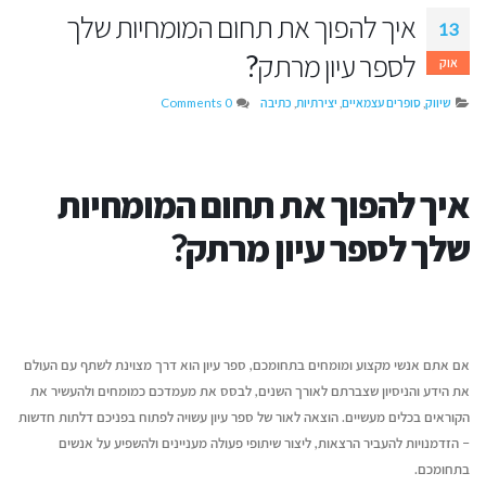
איך להפוך את תחום המומחיות שלך
13
לספר עיון מרתק?
אוק
שיווק
,
סופרים עצמאיים
,
יצירתיות
,
כתיבה
0 Comments
איך להפוך את תחום המומחיות
שלך לספר עיון מרתק?
דן טימור על הספר שהפך לשיטה
איך לשמור על קול או
אם אתם אנשי מקצוע ומומחים בתחומכם, ספר עיון הוא דרך מצוינת לשתף עם העולם
ליצירת זוגיות מאושרת
כשמשתמשים בבינה מ
את הידע והניסיון שצברתם לאורך השנים, לבסס את מעמדכם כמומחים ולהעשיר את
יולי 14, 2026
יוני 16, 2026
הקוראים בכלים מעשיים. הוצאה לאור של ספר עיון עשויה לפתוח בפניכם דלתות חדשות
– הזדמנויות להעביר הרצאות, ליצור שיתופי פעולה מעניינים ולהשפיע על אנשים
מעבר לדפים – איך תיראה
איך לשווק את הספר ש
בתחומכם.
ההוצאה לאור של העתיד?
ה-AI