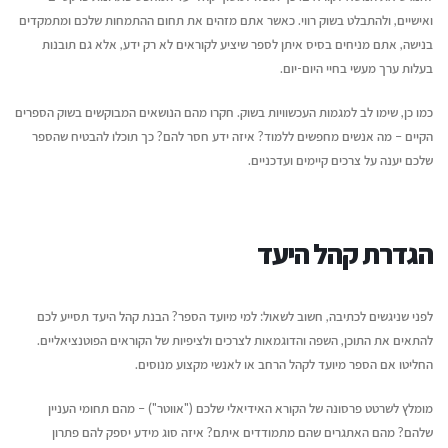
ואישיים, ולהתבלט בשוק רווי. כאשר אתם מזהים את תחום ההתמחות שלכם ומתמקדים
בנישה, אתם מניחים בסיס איתן לספר שיציע לקוראים לא רק ידע, אלא גם תובנות
בעלות ערך מעשי בחיי היום-יום.
כמו כן, שימו לב למגמות העכשוויות בשוק. חקרו מהם הנושאים המבוקשים בשוק הספרים
הקיים – מה אנשים מחפשים ללמוד? איזה ידע חסר להם? כך תוכלו להבטיח שהספר
שלכם יענה על צרכים קיימים ועדכניים.
הגדרת קהל היעד
לפני שניגשים לכתיבה, חשוב לשאול: למי מיועד הספר? הבנת קהל היעד תסייע לכם
להתאים את התוכן, השפה והדוגמאות לצרכים ולציפיות של הקוראים הפוטנציאליים.
החליטו אם הספר מיועד לקהל הרחב או לאנשי מקצוע מנוסים.
מומלץ לשרטט פרסונה של הקורא האידיאלי שלכם ("אווטר") – מהם תחומי העניין
שלהם? מהם האתגרים שהם מתמודדים איתם? איזה סוג מידע יספק להם פתרון