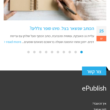
איך הפך הבוקטוק למנוע המכירות החזק של הסופרות
31
והסופרים העצמאים בז'אנר הרומנטיקה
מרץ
בשנים האחרונות עולם הספרות עבר טלטלה שאיש לא צפה. אם בעבר הדרך
אל רשימת רבי־המכר עברה אצל המבקרים המעונבים...
read more
צור קשר
ePublish
איך זה עובד?