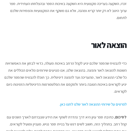
זכרו, השקעה בעריכה מקצועית היא השקעה באיכות הספר ובהצלחתו העתידית. ספר
ערוך היטב לא רק יותר קריא ומהנה, אלא גם משקף את המקצועיות והמסירות שלכם
לתחום.
הוצאה לאור
כדי להבטיח שהספר שלכם יגיע לקהל הרחב באיכות מעולה, כדאי לבחון את האפשרויות
השונות להוצאה לאור והפצה. בהוצאה שלנו, אנו מציעים שירותים מלאים הכוללים את
כל שלבי ההוצאה לאור, מהעריכה ועד להפצה דיגיטלית. כך תוכלו להבטיח שהספר שלכם
יגיע לקוראים באיכות הטובה ביותר ולמקסם את הפלטפורמות הדיגיטליות הזמינות כיום
לקוראים.
לפרטים על שירותי ההוצאה לאור שלנו לחצו כאן.
לסיכום,
כתיבת ספר עיון היא דרך נהדרת לשתף את הידע שצברתם לאורך השנים עם
קהל רחב. בתהליך הזה, חשוב לשים דגש על בניית ספר נגיש, מעניין ומועיל לקוראים.
אם אתם שוקלים להוציא לאור ספר עיון, אנו מזמינים אתכם לפנות אלינו להוצאה לאור