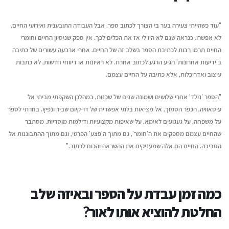
"עוד כשהייתי צעירה בער בי הצורך לכתוב ספר. אבל העבודה התובענית ואירועי החיים,
לא אפשרו. כנראה שגם לא היו לי אז את הכלים לכך. אין ספק שניסיון החיים וחומרי
החיים תרמו רבות לכתיבת הספר בשלב זה של החיים. אחרי ארבעה עשורים של כתיבה
ב'ידיעות אחרונות' הגיע הרגע לכתוב אחרת. לא ראיונות או דיווחי חדשות, לא כתבות
עיצוב ואדריכלות, אלא כתיבה על החיים עצמם.
"הספר 'נולד' אחרי שלושים ושמונה שנים של שכֵנוּת, במהלכן השקפתי מביתי אל
עיסאוויה, הכפר הסמוך, אל מציאות בלתי אפשרית של דו-קיום שביר ונפיץ. בחרתי לספר
על משפחה, על געגועים לאימא, על שאיפות מקצועיות ודילמות מוסריות. מסתבר
שהחיים עצמם מספקים את ה'חומר', גם מתוך ה'פצע' הפרטי, וגם מתוך ההתבוננות אל
הסביבה. החיים הם אלה שמעניקים את ההשראה והכוח לכתוב."
כמה זמן עבדת על הספר ובאיזה שלב
החלטת להוציא אותו לאור?