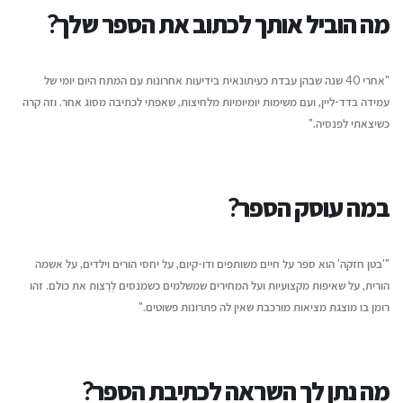
יוני 16, 2026
ליצירת זוגיות מאושרת
מה הוביל אותך לכתוב את הספר שלך?
יולי 14, 2026
איך לשווק את הספר שלכם בעידן
ה-AI
מעבר לדפים – איך ת
"אחרי 40 שנה שבהן עבדת כעיתונאית בידיעות אחרונות
עם המתח היום יומי של
יוני 16, 2026
ההוצאה לאור של העת
עמידה בדד-ליין, ועם משימות יומיומיות מלחיצות, שאפתי לכתיבה מסוג אחר. וזה קרה
יולי 12, 2026
כשיצאתי לפנסיה."
במה עוסק הספר?
"'בטן חזקה' הוא ספר על חיים משותפים ודו-קיום, על יחסי הורים וילדים, על אשמה
הורית, על שאיפות מקצועיות ועל המחירים שמשלמים כשמנסים לְרָצות את כולם. זהו
רומן בו מוצגת מציאות מורכבת שאין לה פתרונות פשוטים."
מה נתן לך השראה לכתיבת הספר?