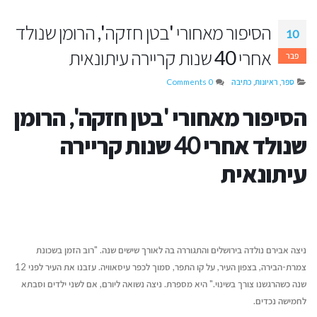
הסיפור מאחורי 'בטן חזקה', הרומן שנולד
10
אחרי 40 שנות קריירה עיתונאית
פבר
ספר
,
ראיונות
,
כתיבה
0 Comments
הסיפור מאחורי 'בטן חזקה',
הרומן
שנולד אחרי 40 שנות קריירה
עיתונאית
איך עידן הבינוניות מייצר
בין כתב היד לפרס הגד
הזדמנות גדולה לקולות ייחודיים
התחרויות והפרסים ש
ניצה אבירם נולדה בירושלים והתגוררה בה לאורך שישים שנה. "רוב הזמן בשכונת
יולי 12, 2026
לסופרים בארץ ובעולם
צמרת-הבירה, בצפון העיר, על קו התפר, סמוך לכפר עיסאוויה. עזבנו את העיר לפני 12
אוגוסט 9, 2026
שנה כשהרגשנו צורך בשינוי." היא מספרת. ניצה נשואה ליורם, אם לשני ילדים וסבתא
איך לשמור על קול אותנטי
לחמישה נכדים.
כשמשתמשים בבינה מלאכותית
דן טימור על הספר שה