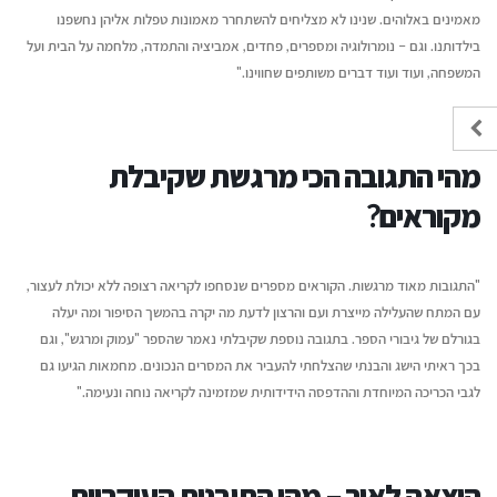
מאמינים באלוהים. שנינו לא מצליחים להשתחרר מאמונות טפלות אליהן נחשפנו
בילדותנו. וגם – נומרולוגיה ומספרים, פחדים, אמביציה והתמדה, מלחמה על הבית ועל
המשפחה, ועוד ועוד דברים משותפים שחווינו."
מהי התגובה הכי מרגשת שקיבלת
מקוראים?
"התגובות מאוד מרגשות. הקוראים מספרים שנסחפו לקריאה רצופה ללא יכולת לעצור,
עם המתח שהעלילה מייצרת ועם והרצון לדעת מה יקרה בהמשך הסיפור ומה יעלה
בגורלם של גיבורי הספר. בתגובה נוספת שקיבלתי נאמר שהספר "עמוק ומרגש", וגם
בכך ראיתי הישג והבנתי שהצלחתי להעביר את המסרים הנכונים. מחמאות הגיעו גם
לגבי הכריכה המיוחדת וההדפסה הידידותית שמזמינה לקריאה נוחה ונעימה."
הוצאה לאור – מהן התובנות העיקריות