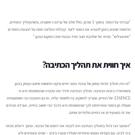
"עבדתי על הספר במשך 5 שנים, כולל שלב של עריכה ראשונית, וכשהתהליך הסתיים,
הרגשתי שהגיע הזמן להוציא את הספר לאור. קיבלתי המלצה חמה על הוצאת הספרים
"איפאבליש". פניתי אל שלהבת זוהר ומיד הבנתי שזה המקום הנכון."
איך חווית את תהליך הכתיבה?
"זה היה תהליך פנימי עמוק של עיבוד נתוני חיים וניקוז תחושות שישבו עמוק בבטן
והשתחררו בזכות הכתיבה. תהליך הכתיבה חידד את ההכרה שהמשפחה היא ה-
ESSENCE של החיים, שצריך להשקיע בה ולשמור עליה. וזו גם התובנה הכי משמעותית
שעולה מן הספר ומתייחסת לכך שהמשפחה היא הדבר הכי חשוב בחיינו. אם לא מבינים
את זה כשצעירים אז החיים מלמדים אותנו.
"האתגר הכי גדול בתהליך הכתיבה היה לבנות את דמותו של הגיבור, מתוך דיאלוג פנימי
ביני לבינו, עם נקודות מפגש מיוחדות שנולדו ונוצרו בינינו – שנינו מאמינים ולא