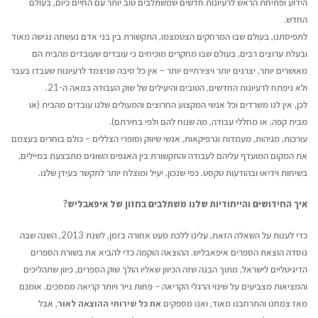
הידוע ופתיחת הראש לרעיונות חדשים שמשתלבים טוב יותר עם החיים כיום, בעולם
יוני 16, 2026
יולי 12, 2026
החדש.
לתפיסתנו, בעולם שבו המרחקים הצטמצמו, התקשורת בין בני אדם נעשתה נגישה מאוד
ריאיון עם בועז דרורי, מחבר
איך עידן הבינוניות מי
ובעלת ערוצים רבים, בעולם שבו מחקרים מוכיחים כי עובדים שעובדים מהבית הם
הספר "רווק, נשוי, גרוש"
הזדמנות גדולה לקולות
מאושרים יותר, יצרנים יותר ויצירתיים יותר – אין כל סיבה שניצמד לרעיונות שעבדו בעבר
יוני 16, 2026
יולי 12, 2026
ולא ניפתח לרעיונות החדשים, הטובים והיעילים של שוק העבודה במאה ה-21.
לכן, אין לנו משרדים וכל אנשי המקצוע החרוצים והמעולים שלנו עובדים מהבית (או
מבית קפה, או מחללי עבודה, מה שנוח להם ולפי בחירתם).
עורכות, מגיהות, מעמדות וגרפיקאות, אנשי שיווק וסופרי הצללים – כולם בוחרים בעצמם
את המקום המועדף עליהם לעבודה והתקשורת בין האגפים השונים מתבצעת במיילים,
בשיחות וידיאו ובהודעות טקסט. כפי שנכון, יעיל ומוצלח יותר לתקשר בעידן שלנו.
איך החידושים והייחודיות שלנו משתלבים בחזון של איפאבליש?
כדי לענות על השאלה הזאת, עלינו ללכת מעט אחורה בזמן,
לשנת 2013,
השנה שבה
נוסדה הוצאת הספרים איפאבליש. ההוצאה הוקמה כדי להביא את בשורת הספרים
הדיגיטליים לישראל, מתוך הבנה שזה הכיוון שאליו הולך שוק הספרים, כיוון שתהליכים
והמציאות מצביעים על שינוי הרגלי הקריאה – פחות נייר ויותר קריאה ממסכים. אומנם
מאז צמחנו והתרחבנו מאוד, ואנו מספקים
את כל שירותי ההוצאה לאור
, אבל