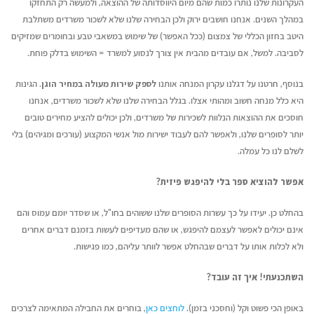
העקרונות שלנו נותרו כמות שהם מיום היווסדותה של ההוצאה, ולמעשה רק התחזקו
במהלך השנים. אנחנו חושבים ירוק ולכן הבחירה שלנו שלא לשכור משרדים משתלבת
היטב בחזון הכללי של צמצום (ככל האפשר) של שימוש במשאבי טבע ובחומרים שמזיקים
לסביבה. למשל, אם עובדים מהבית אין צורך לנסוע למשרד = השימוש בדלק פוחת.
בנוסף, חרטנו על דגלנו עקרון המנחה אותנו
לספק שירות מעולה במחיר הוגן
. הגינות
היא כלל מנחה חשוב ומהותי אצלו. בגלל הבחירה שלנו שלא לשכור משרדים, אנחנו
חוסכים את ההוצאות הנלוות לשכירות של משרדים, ולכן יכולים להציע מחירים טובים
יותר לסופרים שלנו, ולאפשר להם לעבוד ישירות מול אנשי המקצוע (עורכים ומגיהים) בלי
לשלם לנו כל עמלה.
אפשר להוציא ספר בלי להיפגש פיזית?
בהחלט כן. יעידו על כך עשרות הסופרים שלנו ששוהים בחו"ל, או שסדר יומם עמוס והם
אינם יכולים לאפשר לעצמם להיפגש, או שהם מעדיפים לעשות בזמנם דברים אחרים
ולא לכלות אותו על דברים שבהחלט אפשר לוותר עליהם, כמו פגישות.
השתכנעתי! איך זה עובד?
באופן הכי פשוט וקל (וחסכני בזמן).
לוחצים כאן
, בוחרים את החבילה המתאימה לצרכים