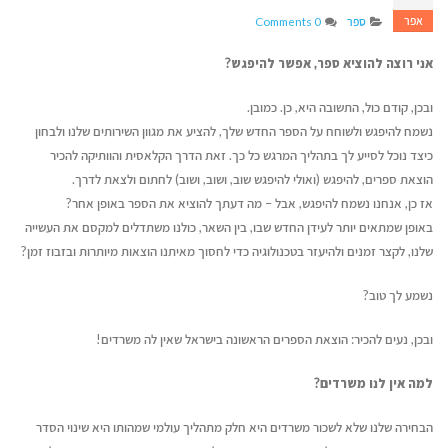
אפר
ספר
0 Comments
אני רוצה להוציא ספר, אפשר להיפגש?
ובכן, קודם כול, התשובה היא, כן. כמובן.
נשמח להיפגש ולשוחח על הספר החדש שלך, להציע את מגוון השירותים שלנו ולבחון
כיצד נוכל לסייע לך בתהליך המרגש כל כך. זאת הדרך הקלאסית והוותיקה להכיר
הוצאת ספרים, להיפגש (ואולי להיפגש שוב, ושוב, ושוב) לחתום ולצאת לדרך.
אז כן, אנחנו נשמח להיפגש, אבל – מה דעתך להוציא את הספר באופן אחר?
באופן שמתאים יותר לעידן החדש שבו, בין השאר, כולנו משתדלים למקסם את העשייה
שלנו, לקצר זמנים ולהיעזר בטכנולוגיה כדי לחסוך מאיתנו הוצאות מיותרות ובזבוז זמן?
נשמע לך טוב?
איך לשמור על קול אותנטי
דן טימור על הספר שה
ובכן, נעים להכיר: הוצאת הספרים הראשונה בישראל שאין לה משרדים!
כשמשתמשים בבינה מלאכותית
ליצירת זוגיות מאושרת
יוני 16, 2026
יולי 14, 2026
למה אין לנו משרדים?
איך לשווק את הספר שלכם בעידן
מעבר לדפים – איך ת
הבחירה שלנו שלא לשכור משרדים היא חלק מתהליך עולמי שמהותו היא שינוי הסדר
ה-AI
ההוצאה לאור של העת