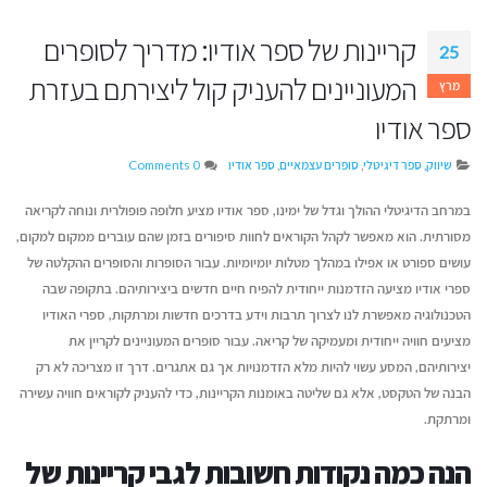
קריינות של ספר אודיו: מדריך לסופרים
25
המעוניינים להעניק קול ליצירתם בעזרת
מרץ
ספר אודיו
שיווק
,
ספר דיגיטלי
,
סופרים עצמאיים
,
ספר אודיו
0 Comments
במרחב הדיגיטלי ההולך וגדל של ימינו, ספר אודיו מציע חלופה פופולרית ונוחה לקריאה
מסורתית. הוא מאפשר לקהל הקוראים לחוות סיפורים בזמן שהם עוברים ממקום למקום,
עושים ספורט או אפילו במהלך מטלות יומיומיות. עבור הסופרות והסופרים ההקלטה של
ספרי אודיו מציעה הזדמנות ייחודית להפיח חיים חדשים ביצירותיהם. בתקופה שבה
הטכנולוגיה מאפשרת לנו לצרוך תרבות וידע בדרכים חדשות ומרתקות, ספרי האודיו
מציעים חוויה ייחודית ומעמיקה של קריאה. עבור סופרים המעוניינים לקריין את
איך לשמור על קול אותנטי
דן טימור על הספר שה
יצירותיהם, המסע עשוי להיות מלא הזדמנויות אך גם אתגרים. דרך זו מצריכה לא רק
כשמשתמשים בבינה מלאכותית
ליצירת זוגיות מאושרת
הבנה של הטקסט, אלא גם שליטה באומנות הקריינות, כדי להעניק לקוראים חוויה עשירה
יוני 16, 2026
יולי 14, 2026
ומרתקת.
איך לשווק את הספר שלכם בעידן
מעבר לדפים – איך ת
הנה כמה נקודות חשובות לגבי קריינות של
ה-AI
ההוצאה לאור של העת