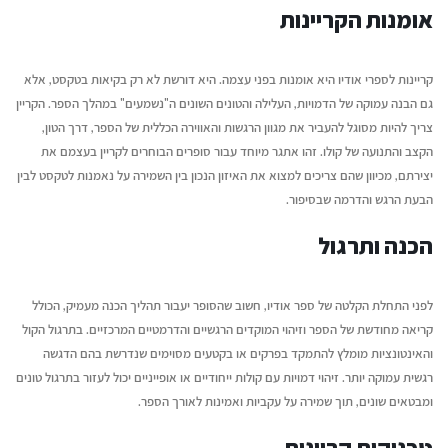
אומנות הקריינות
קריינות לספרי אודיו היא אומנות בפני עצמה. היא דורשת לא רק בקיאות בטקסט, אלא
גם הבנה עמוקה של הדמויות, העלילה והטונים השונים ה"נשמעים" במהלך הספר. הקריין
צריך להיות מסוגל להעביר את מגוון הרגשות והאווירה הכללית של הספר, דרך הטון,
הקצב והתנועה של קולו. זהו אתגר מיוחד עבור סופרים הבוחרים לקריין בעצמם את
יצירתם, מכיוון שהם צריכים למצוא את האיזון הנכון בין השמירה על נאמנות לטקסט לבין
הבעת הרגש והדרמה שבסיפור.
הכנה ותרגול
לפני התחלת הקלטה של ספר אודיו, חשוב שהסופר יעבור תהליך הכנה מעמיק, הכולל
קריאה מחודשת של הספר וזיהוי המוקדים הרגשיים והדרמטיים המרכזיים. בתרגול הקול
והאינטונציות מומלץ להתמקד בפרקים או בקטעים מסוימים שנדרשת בהם הדגשה
רגשית עמוקה יותר. זיהוי דמויות עם קולות ייחודיים או אופייניים יכול לעזור בתרגול טונים
ומבטאים שונים, תוך שמירה על עקביות ואמינות לאורך הספר.
טכניקות קריינות