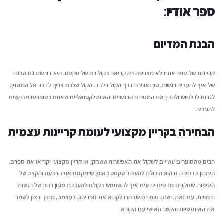
יוני 16, 2026
יולי 12, 2026
ספר אודיו:
ריאיון עם בועז דרורי, מחבר
איך עידן הבינוניות מי
הבנת המדיום
הספר "רווק, נשוי, גרוש"
הזדמנות גדולה לקולות
יוני 16, 2026
יולי 12, 2026
קריינות של ספר אודיו
לא מצריכה רק קריאה בקול רם של טקסט. היא דורשת גם הבנה
של איך להעביר רגשות, טון ואווירה דרך הקול בלבד. הקול שלכם צריך לדבר אל המאזין,
לגרום לו לחוש ולהבין את המסרים הרגשיים והאינטלקטואליים שאתם כסופרים מבקשים
להעביר.
הבחירה בקריין מקצועי לעומת קריינות עצמית
רבים מהסופרים עשויים לשקול את האפשרות ששחקן או קריין מקצועי יקריאו את ספרם.
היתרון בבחירה זו הוא היכולת להעביר טקסט באופן שימקסם את ההבעה והקצב של
הסיפור. שחקנים מנוסים יודעים איך להשתמש בקולם להעברת מגוון רחב של רגשות
ודמויות. עם זאת, ישנם סופרים שבחרו לקרוא את ספריהם בעצמם, מתוך רצון לשמר
את האותנטיות והקשר האישי עם הקורא.