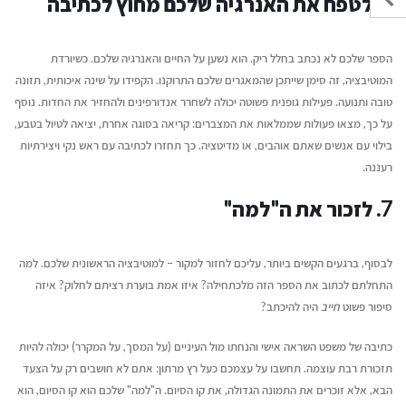
6. לטפח את האנרגיה שלכם מחוץ לכתיבה
הספר שלכם לא נכתב בחלל ריק. הוא נשען על החיים והאנרגיה שלכם. כשיורדת
המוטיבציה, זה סימן שייתכן שהמאגרים שלכם התרוקנו. הקפידו על שינה איכותית, תזונה
טובה ותנועה. פעילות גופנית פשוטה יכולה לשחרר אנדורפינים ולהחזיר את החדות. נוסף
על כך, מצאו פעולות שממלאות
את המצברים: קריאה בסוגה אחרת, יציאה לטיול בטבע,
בילוי עם אנשים שאתם אוהבים, או מדיטציה. כך תחזרו לכתיבה עם ראש נקי ויצירתיות
רעננה.
7. לזכור את ה"למה"
לבסוף, ברגעים הקשים ביותר, עליכם לחזור למקור – למוטיבציה הראשונית שלכם. למה
התחלתם לכתוב את הספר הזה מלכתחילה? איזו אמת בוערת רציתם לחלוק? איזה
סיפור פשוט
חייב
היה להיכתב?
כתיבה של משפט השראה אישי והנחתו מול העיניים (על המסך, על המקרר) יכולה להיות
תזכורת רבת עוצמה. תחשבו על עצמכם כעל רץ מרתון: אתם לא חושבים רק על הצעד
הבא, אלא זוכרים את התמונה הגדולה, את קו הסיום. ה"למה" שלכם הוא קו הסיום, הוא