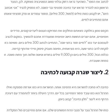
לכתוב את הספר". כשהיעד נראה רחוק ובלתי מושג המוטיבציה נשחקת. לכן, הצעד
יוני 16, 2026
יולי 12, 2026
הראשון הוא להגדיר מראש יעד כתיבה ספציפי ובר-השגה. לא מספיק להגיד "אני אכתוב
היום", יש לקבוע כמות מילים (למשל, 300 מילים), מספר עמודים או פרק ספציפי שאותו
ריאיון עם בועז דרורי, מחבר
איך עידן הבינוניות מי
אתם מתחייבים לסיים.
הספר "רווק, נשוי, גרוש"
הזדמנות גדולה לקולות
יוני 16, 2026
יולי 12, 2026
הקסם טמון בחלוקה: כשאתם מחלקים את הפרויקט העצום ליעדים קטנים, מדידים
ויומיומיים, אתם יוצרים תחושת הישג יומיומית שמעודדת אתכם להמשיך. במקום להציב
לעצמכם יעד כמו "לסיים ספר בחצי שנה", התחייבו לכתוב 300 מילים ביום. משימה כזו
לוקחת לרוב כחצי שעה, היא מציאותית, וסיומה מעניק סיפוק מיידי שדוחף קדימה.
ככלות הכול, 300 מילים ביום הן 9,000 מילים בחודש וטיוטה שלמה תוך פחות משנה. זו
נוסחה שעובדת.
2. ליצור שגרה קבועה לכתיבה
כתיבה לא מחכה להשראה היא מזמינה אותה. ההשראה היא כמו אורחת מפונקת ואילו
ההרגל הוא כמו עובד מסור המתייצב בכל יום. הדרך היעילה ביותר להתמודד עם דעיכת
הדחף היא ליצור "חלון כתיבה" קבוע ביומן.
כוחו של ההרגל גובר על מצבי הרוח המשתנים שלנו. אם אתם מתייצבים מול המקלדת