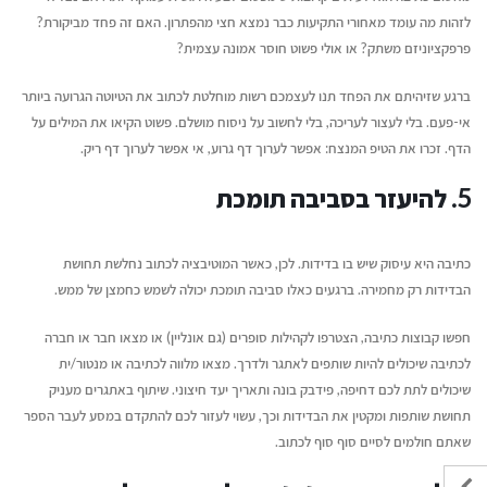
לזהות מה עומד מאחורי התקיעות כבר נמצא חצי מהפתרון. האם זה פחד מביקורת?
פרפקציוניזם משתק? או אולי פשוט חוסר אמונה עצמית?
ברגע שזיהיתם את הפחד תנו לעצמכם רשות מוחלטת לכתוב את הטיוטה הגרועה ביותר
אי-פעם. בלי לעצור לעריכה, בלי לחשוב על ניסוח מושלם. פשוט הקיאו את המילים על
הדף. זכרו את הטיפ המנצח: אפשר לערוך דף גרוע, אי אפשר לערוך דף ריק.
5. להיעזר בסביבה תומכת
כתיבה היא עיסוק שיש בו בדידות. לכן, כאשר המוטיבציה לכתוב נחלשת תחושת
הבדידות רק מחמירה. ברגעים כאלו סביבה
תומכת יכולה לשמש כחמצן של ממש.
חפשו קבוצות כתיבה, הצטרפו לקהילות סופרים (גם אונליין) או מצאו חבר או חברה
לכתיבה שיכולים להיות שותפים לאתגר ולדרך. מצאו מלווה לכתיבה או מנטור/ית
שיכולים לתת לכם דחיפה, פידבק בונה ותאריך יעד חיצוני. שיתוף באתגרים מעניק
תחושת שותפות ומקטין את הבדידות וכך, עשוי לעזור לכם להתקדם במסע לעבר הספר
שאתם חולמים לסיים סוף סוף לכתוב.