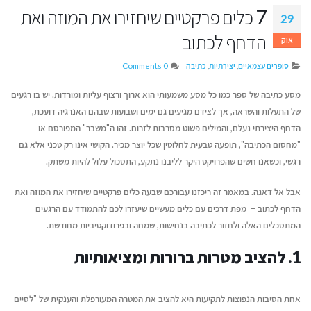
7 כלים פרקטיים שיחזירו את המוזה ואת
29
הדחף לכתוב
אוק
סופרים עצמאיים
,
יצירתיות
,
כתיבה
0 Comments
מסע כתיבה של ספר כמו כל מסע משמעותי הוא ארוך ורצוף עליות ומורדות. יש בו רגעים
של התעלות והשראה, אך לצידם מגיעים גם ימים ושבועות שבהם האנרגיה דועכת,
הדחף היצירתי נעלם, והמילים פשוט מסרבות לזרום. זהו ה"משבר" המפורסם או
"מחסום הכתיבה", תופעה טבעית לחלוטין שכל יוצר מכיר. הקושי אינו רק טכני אלא גם
רגשי, וכשאנו חשים שהפרויקט היקר לליבנו נתקע, התסכול עלול להיות משתק.
אבל אל דאגה. במאמר זה ריכזנו עבורכם שבעה
כלים פרקטיים שיחזירו את המוזה ואת
הדחף
לכתוב –
מפת דרכים עם כלים מעשיים שיעזרו לכם להתמודד עם הרגעים
המתסכלים האלה ולחזור לכתיבה בנחישות, שמחה ובפרודוקטיביות מחודשת.
איך לשמור על קול אותנטי
דן טימור על הספר שה
כשמשתמשים בבינה מלאכותית
ליצירת זוגיות מאושרת
1. להציב מטרות ברורות ומציאותיות
יוני 16, 2026
יולי 14, 2026
איך לשווק את הספר שלכם בעידן
מעבר לדפים – איך ת
אחת הסיבות הנפוצות לתקיעות היא להציב את המטרה המעורפלת והענקית של "לסיים
ה-AI
ההוצאה לאור של העת