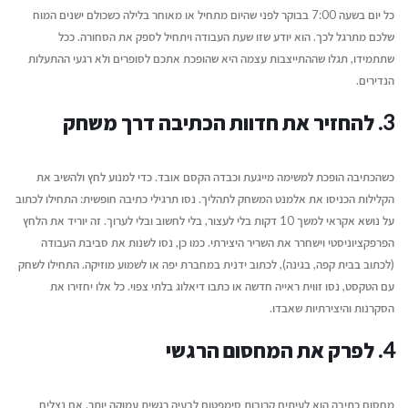
כל יום בשעה 7:00 בבוקר לפני שהיום מתחיל או מאוחר בלילה כשכולם ישנים המוח
שלכם מתרגל לכך. הוא יודע שזו שעת העבודה ויתחיל לספק את הסחורה. ככל
שתתמידו, תגלו שההתייצבות עצמה היא שהופכת אתכם לסופרים ולא רגעי ההתעלות
הנדירים.
3. להחזיר את חדוות הכתיבה דרך משחק
כשהכתיבה הופכת למשימה מייגעת וכבדה הקסם אובד. כדי למנוע לחץ ולהשיב את
הקלילות הכניסו את אלמנט המשחק לתהליך. נסו תרגילי כתיבה חופשית: התחילו לכתוב
על נושא אקראי למשך 10 דקות בלי לעצור, בלי לחשוב ובלי לערוך. זה יוריד את הלחץ
הפרפקציוניסטי וישחרר את השריר היצירתי. כמו כן, נסו לשנות את סביבת העבודה
(לכתוב בבית קפה, בגינה), לכתוב ידנית במחברת יפה או לשמוע מוזיקה. התחילו לשחק
עם הטקסט, נסו זווית ראייה חדשה או כתבו דיאלוג בלתי צפוי. כל אלו יחזירו את
הסקרנות והיצירתיות שאבדו.
4. לפרק את המחסום הרגשי
מחסום כתיבה הוא לעיתים קרובות סימפטום לבעיה רגשית עמוקה יותר. אם נצליח