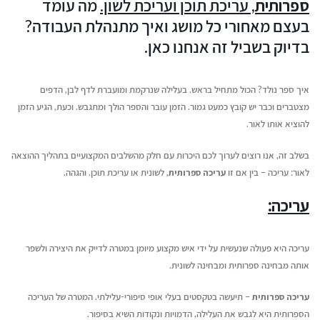
ספרותית
, עריכת תוכן ועריכת לשון.
מה עומד
בעצם מאחורי כל מושג ואיך מתנהלת העבודה?
בדיוק בשביל זה אנחנו כאן.
איך ספר נולד? הכול מתחיל בראש. בעלילה שנרקמת ומועברת לדף לבן, הדפים
מצטברים וכבר יש קובץ כמעט גמור. הזמן עובר והספר הולך ומתגבש. וכעת, הגיע הזמן
להוציא אותו לאור.
בשלב זה, אנו רוצים לערוך לכם היכרות עם חלק מהשלבים המקצועיים בתהליך ההוצאה
לאור: עריכה – בין אם זו
עריכה ספרותית
, לשונית או עריכת תוכן. והגהה.
עריכה:
עריכה היא פעולה שנעשית על ידי איש מקצוע מיומן במטרה לדייק את היצירה ולשפר
אותה מבחינה ספרותית ומבחינה לשונית.
עריכה ספרותית
– תיעשה בטקסטים בעלי אופי סיפורי-עלילתי. המטרה של העריכה
הספרותית היא לגבש את העלילה, הדמויות ונקודות השיא בסיפור.