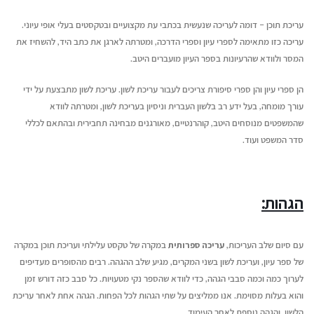
עריכת תוכן – דומה לעריכה שנעשית בכתבי עת מקצועיים ובטקסטים בעלי אופי עיוני.
עריכה כזו מתאימה לספרי עיון וספרי הדרכה, ומטרתה לארגן את כתב היד, להשחיז את
המסר ולוודא שהרעיונות בספר העיון מועברים היטב.
הן ספרי עיון והן ספרי סיפורת צריכים לעבור עריכת לשון. עריכת לשון מתבצעת על ידי
עורך מומחה, בעל ידע רב בלשון העברית וניסיון בעריכת לשון, ומטרתה לוודא
שהמשפטים מנוסחים היטב, קוהרנטיים, מאורגנים מבחינה תחבירית ובהתאם לכללי
סדר המשפט ועוד.
הגהות:
עם סיום שלב העריכות,
עריכה ספרותית
במקרה של טקסט עלילתי ועריכת תוכן במקרה
של ספר עיון, ועריכת לשון בשני המקרים, מגיע שלב ההגהה. רבים מהסופרים מעדיפים
לערוך כמה וכמה סבבי הגהה, כדי לוודא שהספר נקי מטעויות. כל סבב כזה דורש זמן
והוא בעלות מסוימת. אנו ממליצים על שתי הגהות לכל הפחות. הגהה אחת לאחר עריכת
הלשון, והגהה נוספת לאחר העימוד.