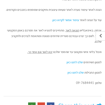
הגהה לאחר עימוד נועדה לאתר טעויות עיצובית ותיקונים שפוספסו בסבבים הקודמים.
עוד על הגהה לאחר
עימוד אפשר לקרוא כאן.
אנחנו, באיפאבליש
הוצאה לאור,
מתחייבים להוציא לאור את ספרכם באופן המקצועי
ביותר. לשם כך יצרנו עבורכם מטריית שירותים מגוונת ומותאמת לצרכים ולתקציב
שלכם.
והכול בליווי אישי ומקצועי עד שהספר שלכם
יצא לאור וגם אחר כך.
למגוון השירותים
שלנו לחצו כאן
למגוון החבילות
שלנו לחצו כאן
טלפון: 09-7684441