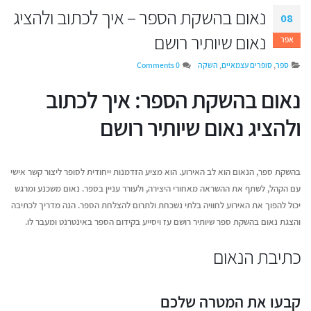
נאום בהשקת הספר – איך לכתוב ולהציג
08
נאום שיותיר רושם
אפר
ספר
,
סופרים עצמאיים
,
השקה
0 Comments
נאום בהשקת הספר: איך לכתוב
ולהציג נאום שיותיר רושם
בהשקת ספר, הנאום הוא לב האירוע. הוא מציע הזדמנות ייחודית לסופר ליצור קשר אישי
עם הקהל, לשתף את ההשראה מאחורי היצירה, ולעורר עניין בספר. נאום משכנע ומרגש
יכול להפוך את האירוע לחוויה בלתי נשכחת ולתרום להצלחת הספר. הנה מדריך לכתיבה
והצגת נאום בהשקת ספר שיותיר רושם עז ויסייע בקידום הספר באינטרנט ומעבר לו.
איך לשמור על קול אותנטי
דן טימור על הספר שה
כשמשתמשים בבינה מלאכותית
ליצירת זוגיות מאושרת
כתיבת הנאום
יוני 16, 2026
יולי 14, 2026
איך לשווק את הספר שלכם בעידן
מעבר לדפים – איך ת
קבעו את המטרה שלכם
ה-AI
ההוצאה לאור של העת