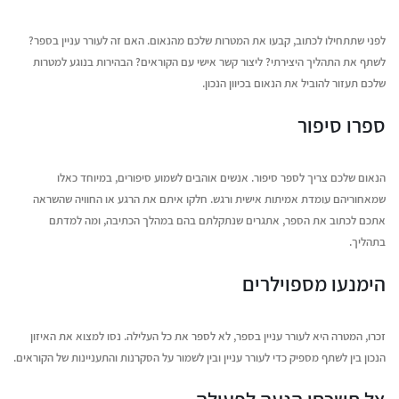
יוני 16, 2026
יולי 12, 2026
לפני שתתחילו לכתוב, קבעו את המטרות שלכם מהנאום. האם זה לעורר עניין בספר?
ריאיון עם בועז דרורי, מחבר
איך עידן הבינוניות מי
לשתף את התהליך היצירתי? ליצור קשר אישי עם הקוראים? הבהירות בנוגע למטרות
הספר "רווק, נשוי, גרוש"
הזדמנות גדולה לקולות
שלכם תעזור להוביל את הנאום בכיוון הנכון.
יוני 16, 2026
יולי 12, 2026
ספרו סיפור
הנאום שלכם צריך לספר סיפור. אנשים אוהבים לשמוע סיפורים, במיוחד כאלו
שמאחוריהם עומדת אמיתות אישית ורגש. חלקו איתם את הרגע או החוויה שהשראה
אתכם לכתוב את הספר, אתגרים שנתקלתם בהם במהלך הכתיבה, ומה למדתם
בתהליך.
הימנעו מספוילרים
זכרו, המטרה היא לעורר עניין בספר, לא לספר את כל העלילה. נסו למצוא את האיזון
הנכון בין לשתף מספיק כדי לעורר עניין ובין לשמור על הסקרנות והתעניינות של הקוראים.