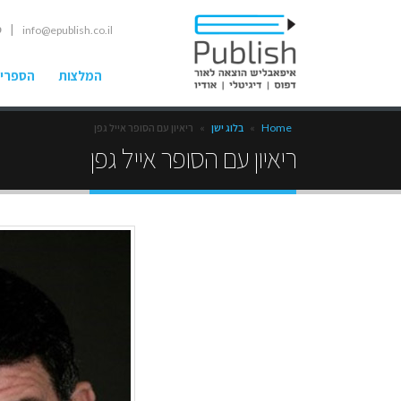
| ט
info@epublish.co.il
המלצות
הספרים
Home
»
בלוג ישן
»
ריאיון עם הסופר אייל גפן
ריאיון עם הסופר אייל גפן