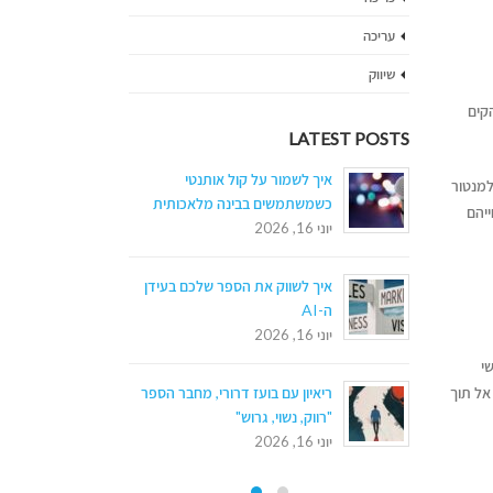
עריכה
שיווק
ן הוא הקים
LATEST POSTS
שיטה
איך לשמור על קול אותנטי
דן 
 למנטור
כשמשתמשים בבינה מלאכותית
ליצ
ייהם
יוני 16, 2026
יולי 14, 2026
 ההוצאה
איך לשווק את הספר שלכם בעידן
מעב
ה-AI
לאו
יוני 16, 2026
יולי 12, 2026
שי
זדמנות
אל תוך
ריאיון עם בועז דרורי, מחבר הספר
איך 
"רווק, נשוי, גרוש"
גדול
יוני 16, 2026
יולי 12, 2026