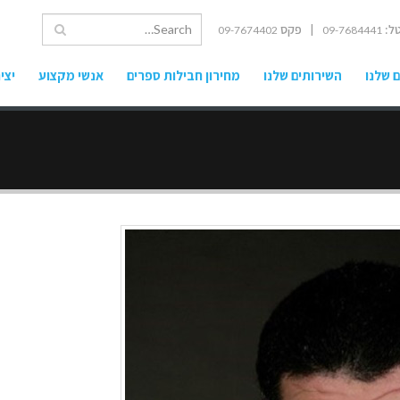
ל:
| פקס
09-7674402
09-7684441
 שלנו
השירותים שלנו
מחירון חבילות ספרים
אנשי מקצוע
יצי