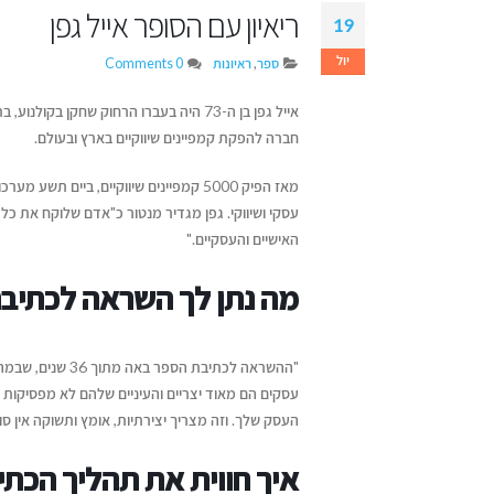
ריאיון עם הסופר אייל גפן
19
מעבר לדפים – איך תיראה
ההוצאה לאור של העתיד?
איך לשווק את הספר
יול
ספר
,
ראיונות
0 Comments
בעידן ה-AI
יולי 12, 2026
יוני 16, 2026
איך עידן הבינוניות מייצר
חברה להפקת קמפיינים שיווקיים בארץ ובעולם.
הזדמנות גדולה לקולות
ריאיון עם בועז דרורי
דן טימור על הספר שהפך לשיטה
ייחודיים
הספר "רווק, נשוי, גר
מאז הפיק 5000 קמפיינים שיווקיים, ביים
ליצירת זוגיות מאושרת
יולי 12, 2026
יוני 16, 2026
עסקי ושיווקי. גפן מגדיר מנטור כ"אדם שלוקח את כל ש
יולי 14, 2026
האישיים והעסקיים."
מעבר לדפים – איך תיראה ההוצאה
מה נתן לך השראה לכתיבת 
לאור של העתיד?
יולי 12, 2026
"ההשראה לכתיבת 
איך עידן הבינוניות מייצר הזדמנות
עסקים הם מאוד יצריים והעיניים שלהם לא מפסיקות ל
גדולה לקולות ייחודיים
העסק שלך
.
וזה מצריך יצירתיות, אומץ ותשוקה אין סו
יולי 12, 2026
איך חווית את תהליך הכת