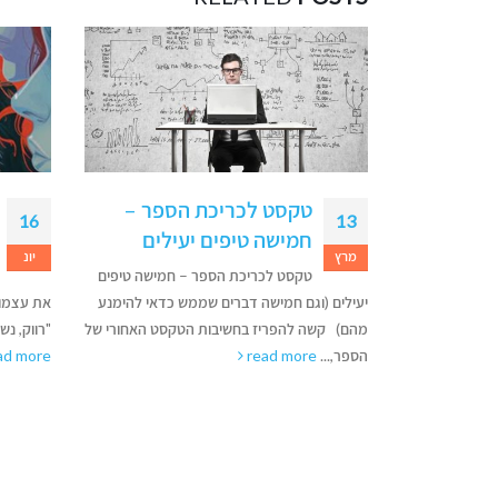
בחירת
טקסט לכריכת הספר –
16
13
חמישה טיפים יעילים
מרץ
יונ
הוצאה לאור
טקסט לכריכת הספר – חמישה טיפים
ו הזמן לבחור
יעילים (וגם חמישה דברים שממש כדאי להימנע
את עצמו 
שווק אותו.
מהם) קשה להפריז בחשיבות הטקסט האחורי של
"רווק, נש
הספר,...
read more
ad more