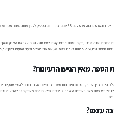
 שלכם
אייל גפן בן ה-73 היה בעברו הרחוק שחקן בקולנוע, בתיאטרון ובסרטים. הוא פרש לפני 38 שנים, כי התחום הפסיק לעניין אותו. לאחר מכ
, מחבר
איך לשמור על קול אותנטי
דן טימור על הספר שהפך ל
וש"
 תשע מערכות בחירות וליווה אנשי עסקים, יזמים ופוליטיקאים. לפני תשע שנים עצר את המרוץ והפך
כשמשתמשים בבינה מלאכותית
ליצירת זוגיות מאושרת
נות הניסיון שלו, ומכניס אותו לארגז כלים. מגיעים אליו אנשים ובעלי עסקים לתקן את ח
יוני 16, 2026
יולי 14, 2026
איך לשווק את הספר שלכם בעידן
הספר, מאין הגיעו הרעיונות?
מעבר לדפים – איך תיראה
ה-AI
לאור של העתיד?
יוני 16, 2026
יולי 12, 2026
הספר באה מתוך 36 שנים, שבמהלכן הייתי צריך לספק תשובות ופתרונות מאוד יצירתיים ומאוד רווחיים לאנשי עסקים. אנ
ריאיון עם בועז דרורי, מחבר הספר
גדול. לא פעם עולם העסקים הוא כמו גן ילדים.
איך עידן הבינוניות מייצר ה
תשעים אחוז מעסקים זה להביא אנשים 
"רווק, נשוי, גרוש"
גדולה לקולות ייחודיים
פית."
יוני 16, 2026
יולי 12, 2026
יבה עצמו?